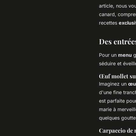
gastronomique ?
article, nous v
canard, compr
recettes
exclus
Ilyan
•
31 mai 2024
•
5 min de lecture
Des entrées
Pour un
menu
g
séduire et éveill
Œuf mollet sur
Imaginez un
œuf
d'une fine tran
est parfaite po
marie à merveil
quelques goutte
Carpaccio de 