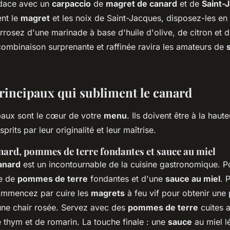
udace avec un
carpaccio
de
magret de canard
et de
Saint-
nt le
magret
et les noix de Saint-Jacques, disposez-les en 
arrosez d'une marinade à base d'huile d'olive, de citron et 
combinaison surprenante et raffinée ravira les amateurs de
principaux qui subliment le canard
ipaux sont le cœur de votre
menu
. Ils doivent être à la haut
prits par leur originalité et leur maîtrise.
nard, pommes de terre fondantes et sauce au miel
anard
est un incontournable de la cuisine gastronomique. Po
e de
pommes de terre
fondantes et d'une
sauce au miel
. 
commencez par cuire les
magrets
à feu vif pour obtenir une
 une chair rosée. Servez avec des
pommes de terre
cuites a
 thym et de romarin. La touche finale : une
sauce
au miel l