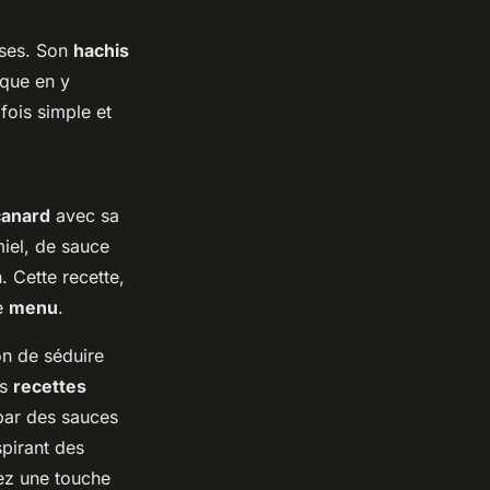
uses. Son
hachis
ique en y
fois simple et
canard
avec sa
miel, de sauce
. Cette recette,
re
menu
.
on de séduire
es
recettes
par des sauces
spirant des
rez une touche