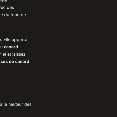
ient
avec des
ite du fond de
. Elle apporte
du
canard
.
el et laissez
sses de canard
à la hauteur des