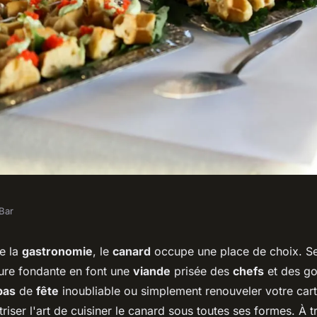
Bar
enu de plats à
de la
gastronomie
, le
canard
occupe une place de choix. S
ture fondante en font une
viande
prisée des
chefs
et des go
 un restaurant
pas
de
fête
inoubliable ou simplement renouveler votre carte
triser l'art de cuisiner le canard sous toutes ses formes. À t