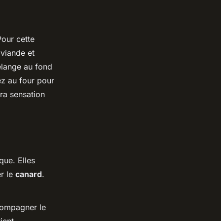
Pour cette
 viande et
élange au fond
ez au four pour
era sensation
ue. Elles
r le
canard
.
compagner le