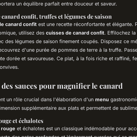
ortera un équilibre parfait entre douceur et saveur.
canard confit, truffes et légumes de saison
e canard confit
est une recette réconfortante et élégante. 
omique, utilisez des
cuisses de canard confit
. Effilochez la
ec des légumes de saison finement coupés. Disposez ce m
 recouvrez d'une purée de pommes de terre à la truffe. Pass
te dorée et savoureuse. Ce plat, à la fois riche et raffiné, f
onvives.
s des sauces pour magnifier le canard
nt un rôle crucial dans l'élaboration d'un
menu
gastronomiq
imension supplémentaire aux plats et permettent de sublime
ouge et échalotes
n rouge
et échalotes est un classique indémodable pour ac