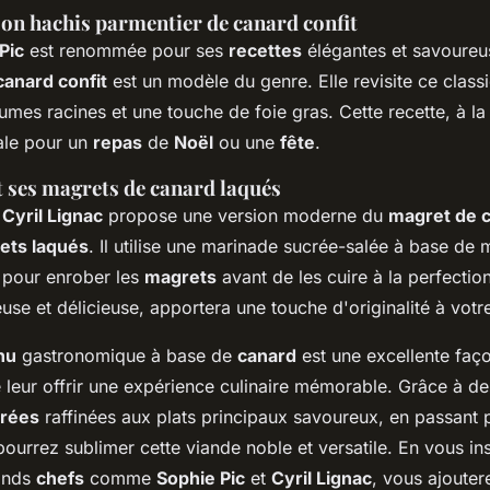
son hachis parmentier de canard confit
Pic
est renommée pour ses
recettes
élégantes et savoure
canard confit
est un modèle du genre. Elle revisite ce class
umes racines et une touche de foie gras. Cette recette, à la 
éale pour un
repas
de
Noël
ou une
fête
.
t ses magrets de canard laqués
Cyril Lignac
propose une version moderne du
magret de 
ets laqués
. Il utilise une marinade sucrée-salée à base de 
s pour enrober les
magrets
avant de les cuire à la perfection
euse et délicieuse, apportera une touche d'originalité à vot
nu
gastronomique à base de
canard
est une excellente faç
e leur offrir une expérience culinaire mémorable. Grâce à d
trées
raffinées aux plats principaux savoureux, en passant 
ourrez sublimer cette viande noble et versatile. En vous in
rands
chefs
comme
Sophie Pic
et
Cyril Lignac
, vous ajoute