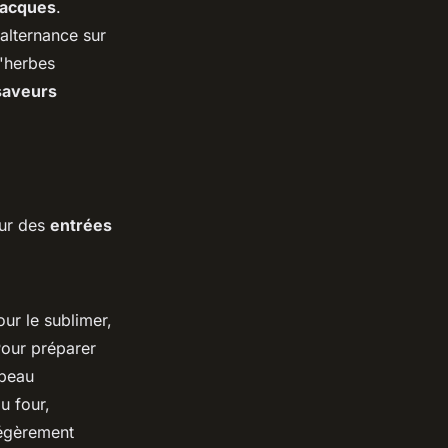
Jacques
.
alternance sur
d'herbes
saveurs
eur des
entrées
ur le sublimer,
Pour préparer
 peau
u four,
égèrement