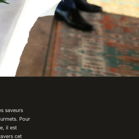
es saveurs
urmets. Pour
, il est
ravers cet