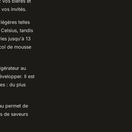
z vos bières et
vos invités.
 légères telles
 Celsius, tandis
ies jusqu'à 13
 col de mousse
rigérateur au
velopper. Il est
es : du plus
eau permet de
es de saveurs