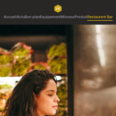
Accueil
Actu
Bon plan
Equipement
Minceur
Produit
Restaurant Bar