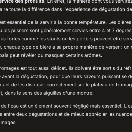
ervice des produits
. En effet, la manière dont vous servire
ire toute la différence dans l'expérience de dégustation de 
 est essentiel de la servir à la bonne température. Les bières
u les pilsners sont généralement servies entre 4 et 7 degrés
lus fortes comme les stouts ou les porters peuvent être serv
e, chaque type de bière a sa propre manière de verser : un
pais peut révéler ou masquer certains arômes.
romages est tout aussi délicat. Ils doivent être sortis du réf
avant la dégustation, pour que leurs saveurs puissent se dé
tant de les disposer correctement sur le plateau de fromag
t, dans le sens des aiguilles d'une montre.
e de l'eau est un élément souvent négligé mais essentiel. L'
ais entre deux dégustations et de mieux apprécier les nuanc
romages.