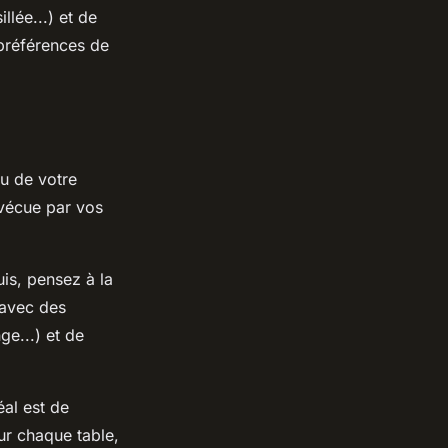
llée...) et de
 préférences de
eu de votre
 vécue par vos
uis, pensez à la
 avec des
ge...) et de
al est de
ur chaque table,