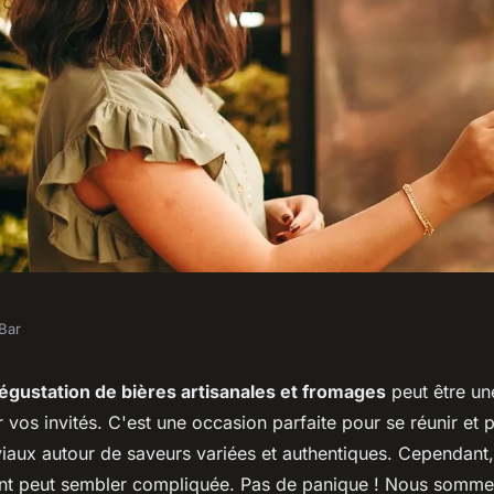
Bar
une soirée de
égustation de bières artisanales et fromages
peut être un
vos invités. C'est une occasion parfaite pour se réunir et 
es et fromages
aux autour de saveurs variées et authentiques. Cependant, 
nt peut sembler compliquée. Pas de panique ! Nous somme