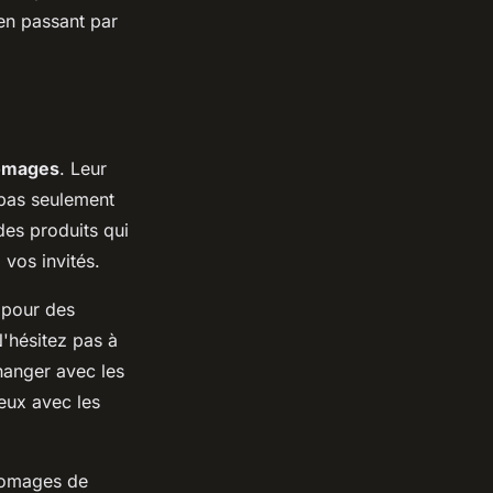
en passant par
romages
. Leur
t pas seulement
des produits qui
 vos invités.
 pour des
N'hésitez pas à
hanger avec les
ieux avec les
fromages de