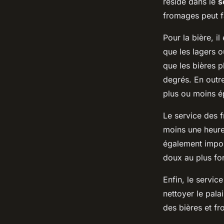
réside dans le
s
fromages peut fa
Pour la bière, il
que les lagers o
que les bières p
degrés. En outr
plus ou moins é
Le service des f
moins une heure 
également impor
doux au plus for
Enfin, le servic
nettoyer le pal
des bières et f