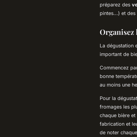
préparez des
ve
pintes...) et de
Organisez 
La dégustation e
important de bie
Commencez par p
bonne températur
au moins une heu
Pour la dégusta
fromages les pl
chaque bière et 
fabrication et l
de noter chaque