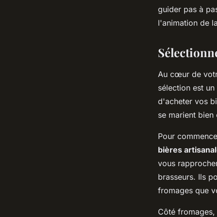
dans un pub artisan
guider pas à pa
l'animation de l
Ilyan
•
31 mai 2024
•
6 min de lecture
Sélectionn
Au cœur de vot
sélection est un
d'acheter vos b
se marient bien 
Pour commencer,
bières artisana
vous rapprocher
brasseurs. Ils p
fromages que vo
Côté fromages, 