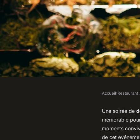
Accueil
›
Restaurant 
RESTAURANT BAR
Comment organiser 
Une soirée de
d
mémorable pour 
dégustation de bièr
moments convivi
de cet événeme