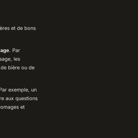
ières et de bons
mage
. Par
sage, les
 de bière ou de
 Par exemple, un
dre aux questions
fromages et