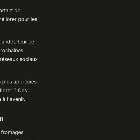
ortant de
méliorer pour les
emandez-leur ce
 prochaines
 réseaux sociaux
es plus appréciés
liorer ? Ces
à l'avenir.
on
t fromages