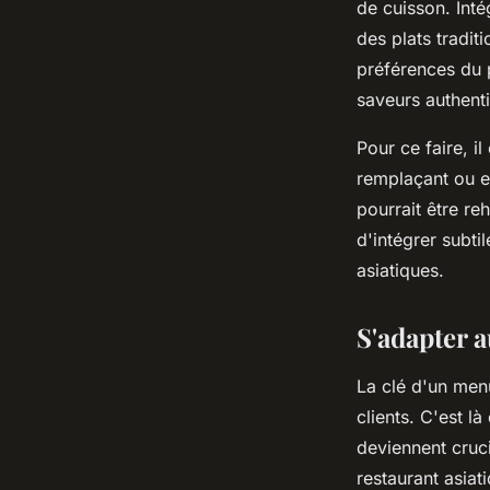
de cuisson. Int
des plats tradit
préférences du p
saveurs authenti
Pour ce faire, 
remplaçant ou en
pourrait être r
d'intégrer subti
asiatiques.
S'adapter a
La clé d'un men
clients. C'est l
deviennent cruci
restaurant asiat