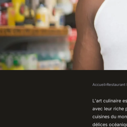
Accueil
›
Restaurant 
RESTAURANT BAR
Quelles stratégies p
L'art culinaire 
avec leur riche 
plats à base de frui
cuisines du mond
délices océaniq