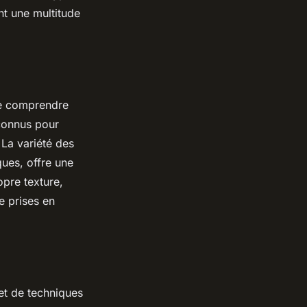
ent une multitude
 de comprendre
 connus pour
 La variété des
ques, offre une
opre texture,
e prises en
 et de techniques