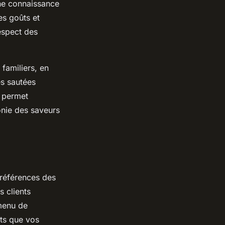
nne connaissance
es goûts et
espect des
familiers, en
es sautées
e permet
onie des saveurs
préférences des
s clients
 menu de
ats que vos