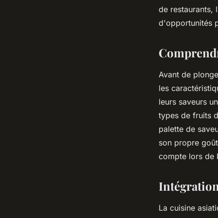
menu de restaurant 
de restaurants, l
d'opportunités p
Ilyan
•
31 mai 2024
•
5 min de lecture
Comprendre
Avant de plonger
les caractéristi
leurs saveurs un
types de fruits 
palette de saveu
son propre goût
compte lors de 
Intégration
La cuisine asiat