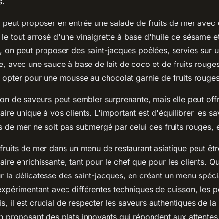
s.
 peut proposer en entrée une salade de fruits de mer avec d
le tout arrosé d'une vinaigrette à base d'huile de sésame e
l, on peut proposer des saint-jacques poêlées, servies sur u
 avec une sauce à base de lait de coco et de fruits rouges.
t opter pour une mousse au chocolat garnie de fruits rouges
on de saveurs peut sembler surprenante, mais elle peut offr
aire unique à vos clients. L'important est d'équilibrer les s
ts de mer ne soit pas submergé par celui des fruits rouges, e
 fruits de mer dans un menu de restaurant asiatique peut êt
aire enrichissante, tant pour le chef que pour les clients. Q
r la délicatesse des saint-jacques, en créant un menu spécia
expérimentant avec différentes techniques de cuisson, les po
is, il est crucial de respecter les saveurs authentiques de la
en proposant des plats innovants qui répondent aux attentes 