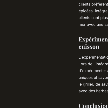
clients préfèren
épicées, intégr
clients sont plu
mer avec une s
Expériment
cuisson
L'expérimentatio
Lors de l'intégr
d'expérimenter a
uniques et savou
le griller, de sa
avec des herbes
Conclusio