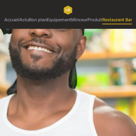
Accueil
Actu
Bon plan
Equipement
Minceur
Produit
Restaurant Bar