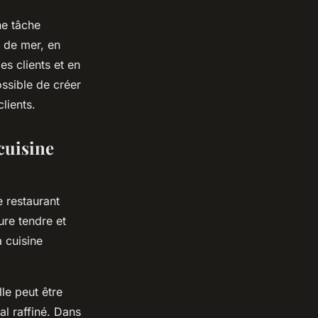
ne tâche
s de mer, en
es clients et en
ossible de créer
lients.
 cuisine
e restaurant
ure tendre et
a cuisine
lle peut être
al raffiné. Dans