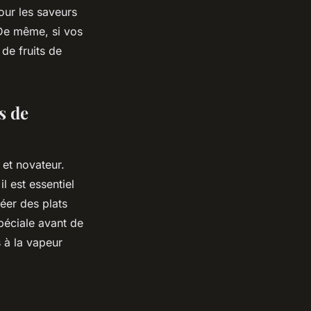
our les saveurs
 De même, si vos
 de fruits de
s de
 et novateur.
l est essentiel
éer des plats
péciale avant de
s à la vapeur