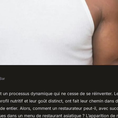
Bar
our intégrer des
est un processus dynamique qui ne cesse de se réinventer. Le
profil nutritif et leur goût distinct, ont fait leur chemin dan
ts de mer dans un
e entier. Alors, comment un restaurateur peut-il, avec succ
ues dans un menu de restaurant asiatique ? L’apparition de