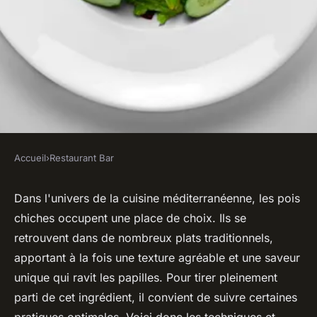
Accueil
›
Restaurant Bar
RESTAURANT BAR
Quelles sont les meilleures
Dans l'univers de la
cuisine méditerranéenne
, les pois
chiches occupent une place de choix. Ils se
pratiques pour préparer des
retrouvent dans de nombreux plats traditionnels,
plats à base de pois chiches
apportant à la fois une texture agréable et une saveur
dans un restaurant
unique qui ravit les papilles. Pour tirer pleinement
méditerranéen ?
parti de cet ingrédient, il convient de suivre certaines