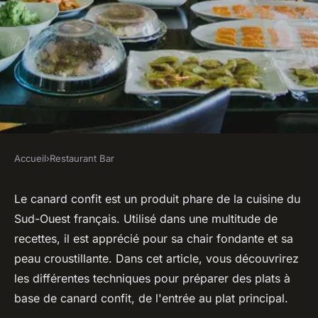
Accueil
›
Restaurant Bar
RESTAURANT BAR
Quelles techniques pour
Le canard confit est un produit phare de la cuisine du
Sud-Ouest français. Utilisé dans une multitude de
préparer des plats à base de
recettes, il est apprécié pour sa chair fondante et sa
canard confit dans un bistrot
peau croustillante. Dans cet article, vous découvrirez
français ?
les différentes techniques pour préparer des plats à
base de canard confit, de l'entrée au plat principal.
Ilyan
•
31 mai 2024
•
5 min de lecture