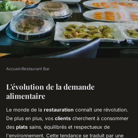
Accueil
›
Restaurant Bar
RESTAURANT BAR
L'évolution de la demande
Quelles sont les meilleures
alimentaire
pratiques pour offrir des
options de plats à base de
Le monde de la
restauration
connaît une révolution.
protéines végétales dans un
De plus en plus, vos
clients
cherchent à consommer
restaurant familial ?
des
plats
sains, équilibrés et respectueux de
l'environnement. Cette tendance se traduit par une