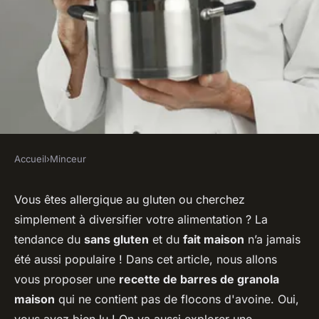
Accueil
›
Minceur
MINCEUR
Comment faire des barres de
Vous êtes allergique au gluten ou cherchez
simplement à diversifier votre alimentation ? La
granola maison sans flocons
tendance du
sans gluten
et du
fait maison
n’a jamais
d'avoine pour une option sans
été aussi populaire ! Dans cet article, nous allons
gluten?
vous proposer une
recette de barres de granola
maison
qui ne contient pas de flocons d'avoine. Oui,
Ilyan
•
31 mai 2024
•
5 min de lecture