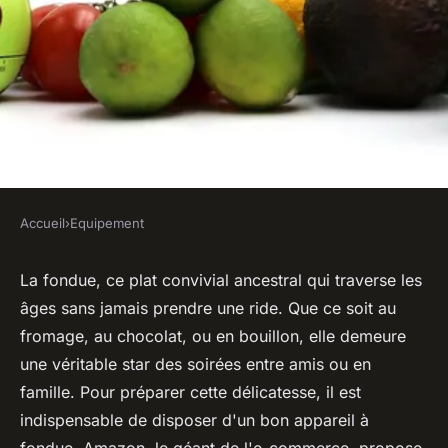
Accueil
›
Equipement
EQUIPEMENT
Quels critères pour
La fondue, ce plat convivial ancestral qui traverse les
âges sans jamais prendre une ride. Que ce soit au
sélectionner un appareil à
fromage, au chocolat, ou en bouillon, elle demeure
fondue avec plusieurs
une véritable star des soirées entre amis ou en
compartiments pour des
famille. Pour préparer cette délicatesse, il est
soirées variées?
indispensable de disposer d'un bon appareil à