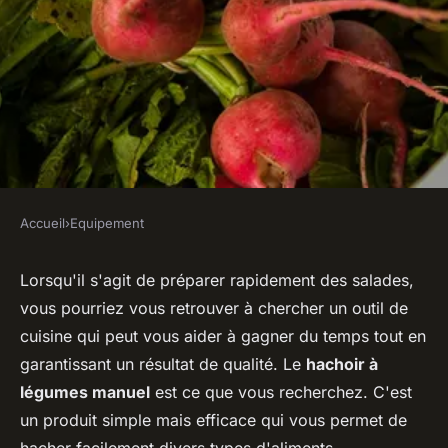
Accueil
›
Equipement
EQUIPEMENT
Comment choisir un hachoir à
Lorsqu'il s'agit de préparer rapidement des salades,
vous pourriez vous retrouver à chercher un outil de
légumes manuel pour une
cuisine qui peut vous aider à gagner du temps tout en
préparation rapide des
garantissant un résultat de qualité. Le
hachoir à
salades?
légumes manuel
est ce que vous recherchez. C'est
un produit simple mais efficace qui vous permet de
Ilyan
•
31 mai 2024
•
6 min de lecture