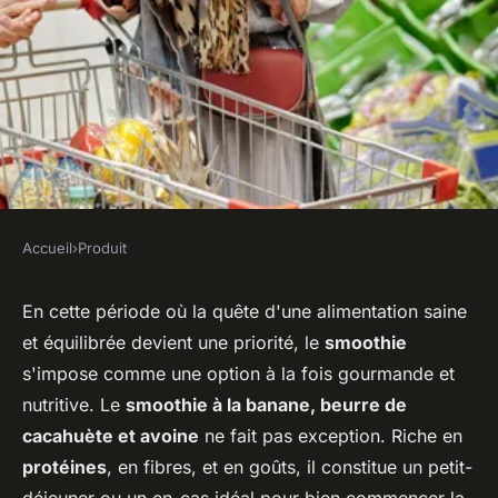
Accueil
›
Produit
PRODUIT
Quels sont les ingrédients
En cette période où la quête d'une alimentation saine
et équilibrée devient une priorité, le
smoothie
pour un smoothie à la banane,
s'impose comme une option à la fois gourmande et
beurre de cacahuète et avoine
nutritive. Le
smoothie à la banane, beurre de
?
cacahuète et avoine
ne fait pas exception. Riche en
protéines
, en fibres, et en goûts, il constitue un petit-
Ilyan
•
31 mai 2024
•
5 min de lecture