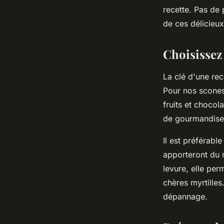
texture parfaite ?
recette. Pas de
de ces délicieux
Ilyan
•
31 mai 2024
•
5 min de lecture
Choisissez
La clé d'une rec
Pour nos scones
fruits et chocola
de gourmandise q
Il est préférabl
apporteront du 
levure
, elle per
chères
myrtilles
dépannage.