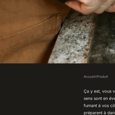
Accueil
›
Produit
PRODUIT
Quelle est la métho
Ça y est, vous 
sens sont en év
des scones aux myrt
fumant à vos côt
préparent à dan