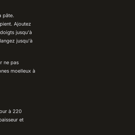
a pâte.
pient. Ajoutez
 doigts jusqu'à
élangez jusqu'à
ur ne pas
scones moelleux à
four à 220
aisseur et