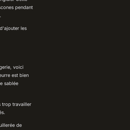
 scones pendant
.
d'ajouter les
erie, voici
urre est bien
te sablée
trop travailler
és.
illerée de