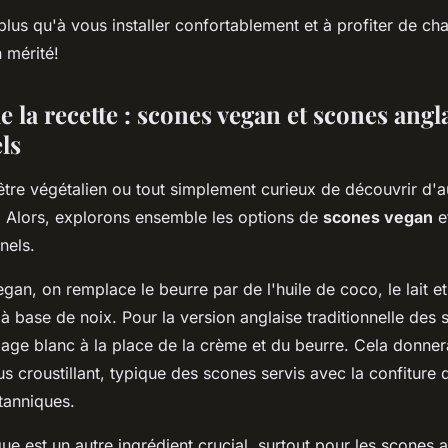
 plus qu'à vous installer confortablement et à profiter de c
 mérité!
e la recette : scones vegan et scones angl
ls
tre végétalien ou tout simplement curieux de découvrir d'a
e. Alors, explorons ensemble les options de
scones vegan
e
nels.
gan, on remplace le beurre par de l'huile de coco, le lait e
 à base de noix. Pour la version anglaise traditionnelle des
mage blanc à la place de la crème et du beurre. Cela donnera
us croustillant, typique des scones servis avec la confiture d
tanniques.
ue est un autre ingrédient crucial, surtout pour les scones a