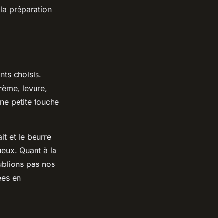
la préparation
nts choisis.
crème, levure,
une petite touche
ait
et le
beurre
ueux. Quant à la
oublions pas nos
ées en