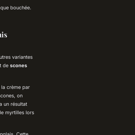
haque bouchée.
ais
utres variantes
t de
scones
t la crème par
 scones, on
 un résultat
e myrtilles lors
nglais. Cette