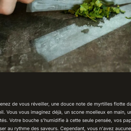
de pour préparer
venez de vous réveiller, une douce note de
myrtilles
flotte da
eil. Vous vous imaginez déjà, un scone moelleux en main, u
illes avec une
és. Votre bouche s'humidifie à cette seule pensée, vos papi
ser au rythme des saveurs. Cependant, vous n'avez aucune 