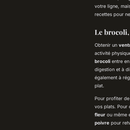
votre ligne, mai
recettes pour n
Le brocoli
Obtenir un
vent
activité physiqu
brocoli
entre en
digestion et à d
également à régu
plat.
Pour profiter de
vos plats. Pour 
fleur
ou même en
poivre
pour reh