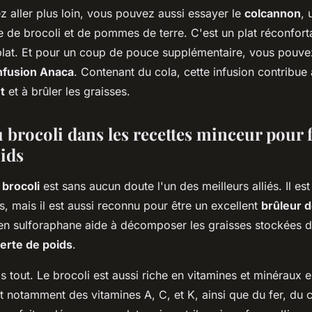
z aller plus loin, vous pouvez aussi essayer le
colcannon
, 
e de brocoli et de pommes de terre. C'est un plat réconforta
plat. Et pour un coup de pouce supplémentaire, vous pou
infusion Anaca
. Contenant du cola, cette infusion contribue 
t
et à brûler les graisses.
 brocoli dans les recettes minceur pour f
oids
e
brocoli
est sans aucun doute l'un des meilleurs alliés. Il e
es, mais il est aussi reconnu pour être un excellent
brûleur d
r en sulforaphane aide à décomposer les graisses stockées d
erte de poids
.
s tout. Le brocoli est aussi riche en vitamines et minéraux 
ent notamment des vitamines A, C, et K, ainsi que du fer, du 