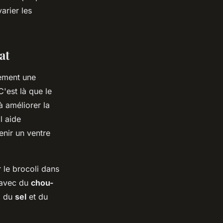
arier les
at
lement une
C'est là que le
à améliorer la
l aide
enir un ventre
r le brocoli dans
n avec du
chou-
, du
sel
et du