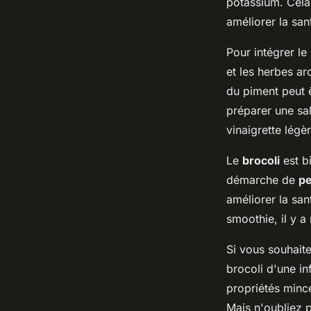
potassium. Cela 
améliorer la sant
Pour intégrer l
et les herbes a
du piment peut ê
préparer une sa
vinaigrette légè
Le
brocoli
est bi
démarche de
pe
améliorer la san
smoothie, il y a
Si vous souhait
brocoli d'une i
propriétés mince
Mais n'oubliez p