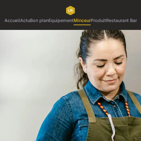
Accueil
Actu
Bon plan
Equipement
Minceur
Produit
Restaurant Bar