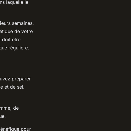
s laquelle le
ieurs semaines.
étique de votre
 doit être
que régulière.
ouvez préparer
e et de sel.
pomme, de
ue.
bénéfique pour