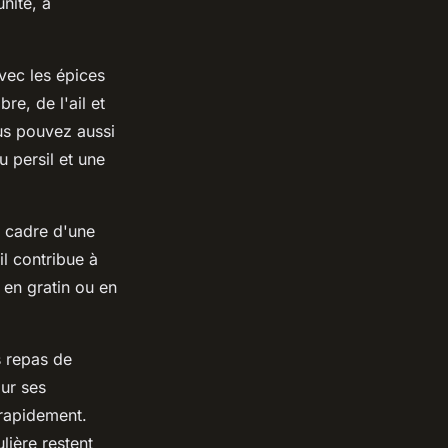
nité, à
avec les épices
e, de l'ail et
ous pouvez aussi
 persil et une
e cadre d'une
il contribue à
 en gratin ou en
s repas de
ur ses
 rapidement.
lière restent