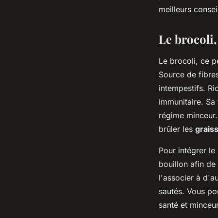
minceur?
meilleurs consei
Le brocoli
Ilyan
•
31 mai 2024
•
5 min de lecture
Le brocoli, ce p
Source de fibres
intempestifs. Ri
immunitaire. Sa 
régime minceur.
brûler les
grais
Pour intégrer le
bouillon afin d
l'associer à d'a
sautés. Vous po
santé et minceur