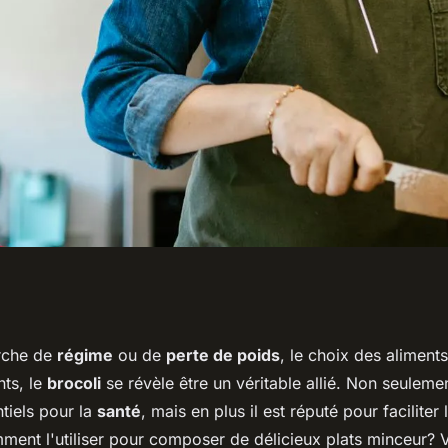
eurs conseils pour
rche de
régime
ou de
perte de poids
, le choix des aliments
nts, le
brocoli
se révèle être un véritable allié. Non seulement
ans des plats
tiels pour la
santé
, mais en plus il est réputé pour faciliter
ment l'utiliser pour composer de délicieux plats minceur? V