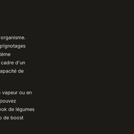
l'organisme.
 grignotages
stème
e cadre d'un
capacité de
la vapeur ou en
s pouvez
wok de légumes
p de boost