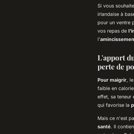
Si vous souhaite
irlandaise à bas
pour un ventre 
vos repas de
l'
l'
amincissemen
L'apport du
perte de p
Pour maigrir
, l
faible en calori
effet, sa teneu
qui favorise la
p
Mais ce n'est pa
santé
. Il conti