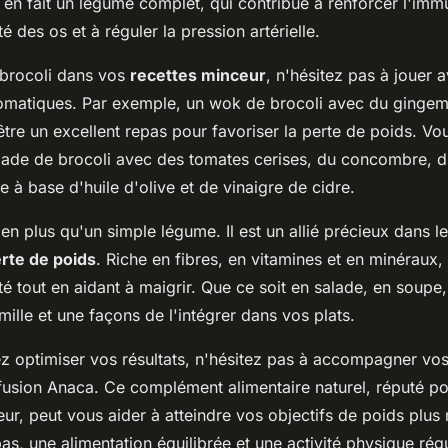
en fait un légume complet, qui contribue à renforcer l'immu
é des os et à réguler la pression artérielle.
e brocoli dans vos
recettes minceur
, n'hésitez pas à jouer 
romatiques. Par exemple, un wok de brocoli avec du gingembr
tre un excellent repas pour favoriser la perte de poids. V
lade de brocoli avec des tomates cerises, du concombre, du
re à base d'huile d'olive et de vinaigre de cidre.
en plus qu'un simple légume. Il est un allié précieux dans l
rte de poids
. Riche en fibres, en vitamines et en minéraux, 
té tout en aidant à maigrir. Que ce soit en salade, en soupe,
 mille et une façons de l'intégrer dans vos plats.
ez optimiser vos résultats, n'hésitez pas à accompagner vo
nfusion Anaca. Ce complément alimentaire naturel, réputé po
ur, peut vous aider à atteindre vos objectifs de poids plus
as, une alimentation équilibrée et une activité physique régu