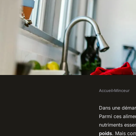
Accueil
›
Minceur
MINCEUR
Quels sont les meill
Dans une déma
Parmi ces alime
intégrer le brocoli d
nutriments essen
poids
. Mais com