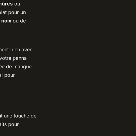
mûres
ou
olat pour un
e
noix
ou de
ment bien avec
 votre panna
urée de mangue
al pour
t une touche de
aits pour