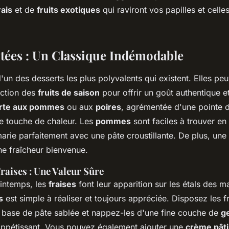
rais
et de
fruits exotiques
qui raviront vos papilles et celle
itées : Un Classique Indémodable
'un des desserts les plus polyvalents qui existent. Elles peu
nction des
fruits de saison
pour offrir un goût authentique et 
arte aux pommes
ou aux
poires
, agrémentée d'une pointe 
e touche de chaleur. Les
pommes
sont faciles à trouver en 
marie parfaitement avec une pâte croustillante. De plus, une
ne fraîcheur bienvenue.
raises : Une Valeur Sûre
rintemps, les
fraises
font leur apparition sur les étals des 
s
est simple à réaliser et toujours appréciée. Disposez les 
 base de pâte sablée et nappez-les d'une fine couche de
g
t appétissant. Vous pouvez également ajouter une
crème pâti