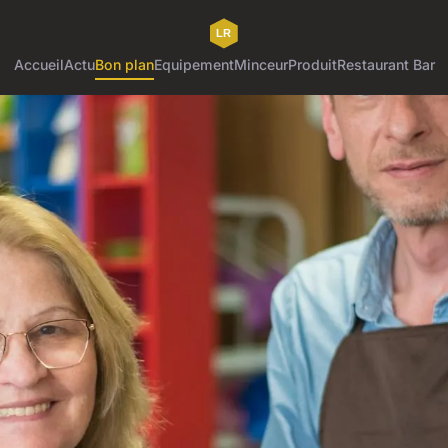
Accueil
Actu
Bon plan
Equipement
Minceur
Produit
Restaurant Bar