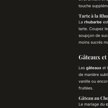
touche supplém
Tarte à la Rhu
La
rhubarbe
est
tarte. Coupez le
soupçon de sucre
moins sucrés ma
Gâteaux et
Les
gâteaux
et 
de manière subti
vanille ou enco
fruitées.
Gâteau au Cho
Le mariage du
c