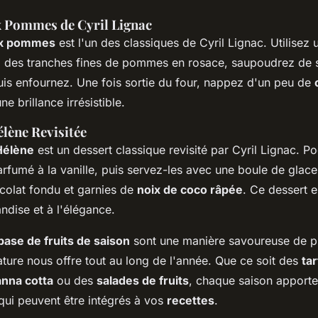
x Pommes de Cyril Lignac
aux pommes
est l'un des classiques de Cyril Lignac. Utilisez 
lez des tranches fines de pommes en rosace, saupoudrez de 
uis enfournez. Une fois sortie du four, nappez d'un peu de
e brillance irrésistible.
lène Revisitée
Hélène
est un dessert classique revisité par Cyril Lignac. 
rfumé à la vanille, puis servez-les avec une boule de glace 
olat fondu et garnies de
noix de coco râpée
. Ce dessert e
ndise et à l'élégance.
base de fruits de saison
sont une manière savoureuse de pr
ature nous offre tout au long de l'année. Que ce soit des
ta
nna cotta
ou des
salades de fruits
, chaque saison apporte
qui peuvent être intégrés à vos
recettes
.