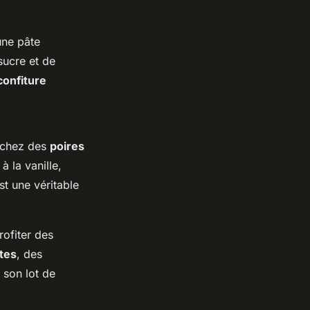
une pâte
sucre et de
confiture
Pochez des
poires
à la vanille,
st une véritable
ofiter des
rtes
, des
 son lot de