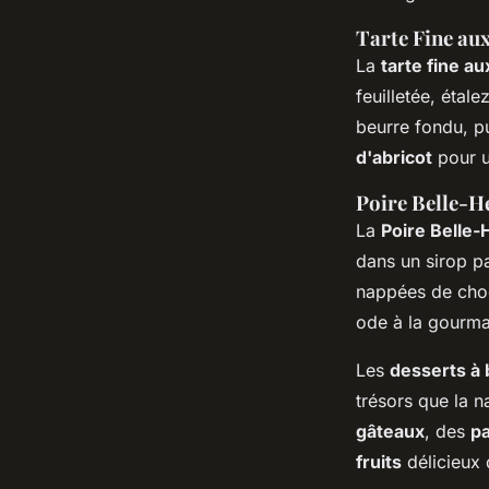
Tarte Fine au
La
tarte fine 
feuilletée, éta
beurre fondu, p
d'abricot
pour un
Poire Belle-Hé
La
Poire Belle-
dans un sirop pa
nappées de choc
ode à la gourma
Les
desserts à 
trésors que la n
gâteaux
, des
pa
fruits
délicieux 