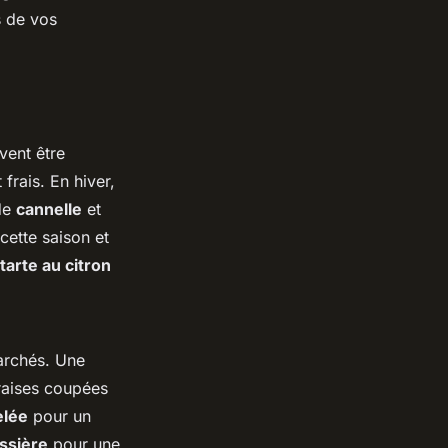
s de vos
vent être
frais. En hiver,
de
cannelle
et
cette saison et
tarte au citron
marchés. Une
fraises coupées
elée
pour un
ssière
pour une