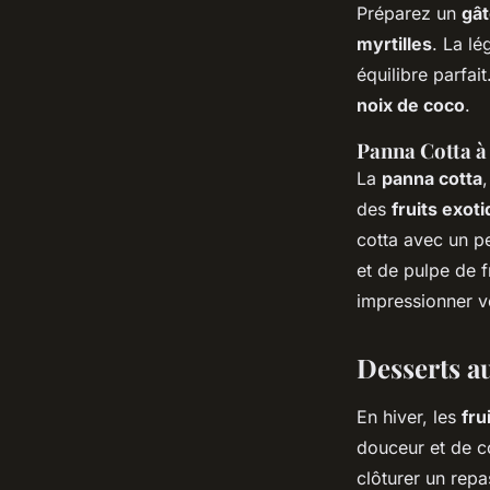
Préparez un
gât
myrtilles
. La lé
équilibre parfai
noix de coco
.
Panna Cotta à 
La
panna cotta
des
fruits exot
cotta avec un 
et de pulpe de f
impressionner vo
Desserts au
En hiver, les
fru
douceur et de c
clôturer un rep