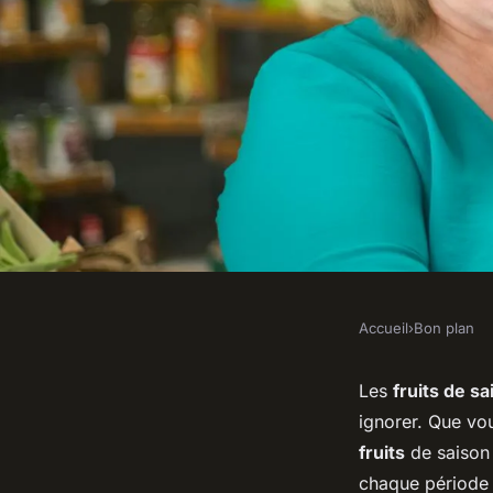
Accueil
›
Bon plan
BON PLAN
Quelles sont les mei
Les
fruits de sa
ignorer. Que vou
desserts à base de fr
fruits
de saison
chaque période