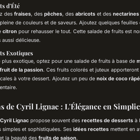
ts d'Été
ez des
fraises
, des
pêches
, des
abricots
et des
nectarines
 pleine de couleurs et de saveurs. Ajoutez quelques feuilles
de
citron
pour rehausser le tout. Cette salade de fruits est n
s aussi délicieuse.
its Exotiques
 plus exotique, optez pour une salade de fruits à base de
m
fruit de la passion
. Ces fruits colorés et juteux apporteron
icales à votre dessert. Ajoutez un peu de
noix de coco râp
entaire.
s de Cyril Lignac : L'Élégance en Simplic
Cyril Lignac
propose souvent des
recettes de desserts
à 
is simples et sophistiquées. Ses
idées recettes
mettent en av
 et la beauté des
fruits de saison
.