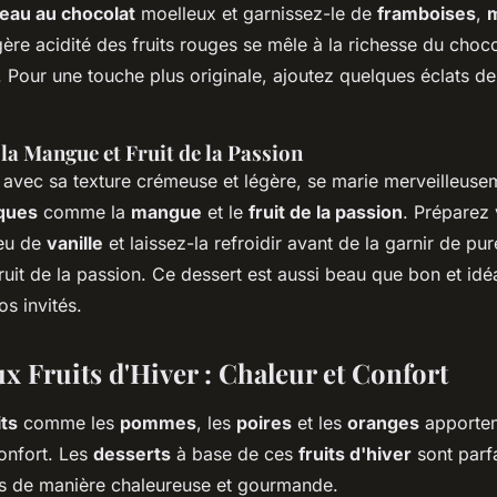
eau au chocolat
moelleux et garnissez-le de
framboises
,
gère acidité des fruits rouges se mêle à la richesse du choc
t. Pour une touche plus originale, ajoutez quelques éclats d
la Mangue et Fruit de la Passion
, avec sa texture crémeuse et légère, se marie merveilleuse
iques
comme la
mangue
et le
fruit de la passion
. Préparez
peu de
vanille
et laissez-la refroidir avant de la garnir de p
ruit de la passion. Ce dessert est aussi beau que bon et idé
s invités.
x Fruits d'Hiver : Chaleur et Confort
its
comme les
pommes
, les
poires
et les
oranges
apporten
onfort. Les
desserts
à base de ces
fruits d'hiver
sont parf
as de manière chaleureuse et gourmande.