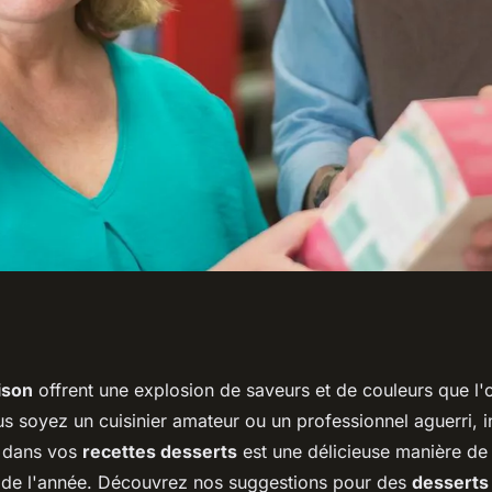
lleures recettes de
ison
offrent une explosion de saveurs et de couleurs que l'
s soyez un cuisinier amateur ou un professionnel aguerri, i
uits de saison ?
 dans vos
recettes desserts
est une délicieuse manière de
 de l'année. Découvrez nos suggestions pour des
desserts