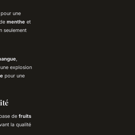
pour une
 de
menthe
et
on seulement
angue
,
t une explosion
ée
pour une
ité
base de
fruits
ant la qualité