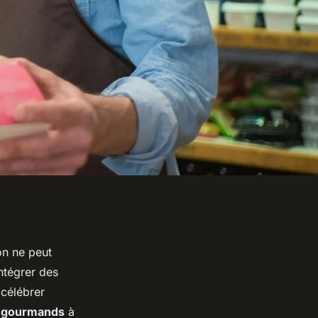
on ne peut
ntégrer des
 célébrer
 gourmands
à