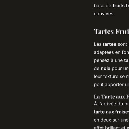
base de
fruits f
Ilyan
•
31 mai 2024
•
5 min de lecture
convives.
Tartes Fru
Les
tartes
sont l
adaptées en fo
pensez à une
t
de
noix
pour un
leur texture se 
peut apporter u
La Tarte aux F
À l'arrivée du p
tarte aux fraise
en deux sur une
effet brillant e