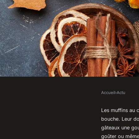
Accueil
›
Actu
ACTU
Quelle est la recett
Les muffins au 
bouche. Leur dou
au chocolat blanc e
gâteaux une gou
goûter ou même p