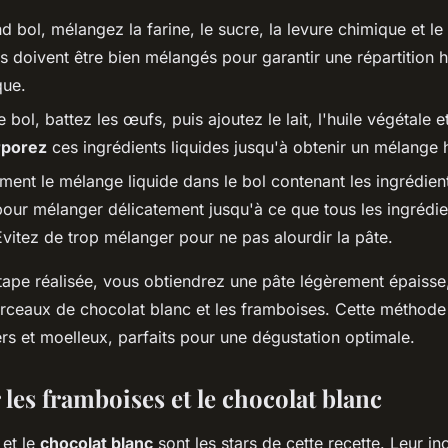
 bol, mélangez la farine, le sucre, la levure chimique et le
s doivent être bien mélangés pour garantir une répartition
que.
 bol, battez les œufs, puis ajoutez le lait, l'huile végétale et
rporez
ces ingrédients liquides jusqu'à obtenir un mélang
ment le mélange liquide dans le bol contenant les ingrédient
pour mélanger délicatement jusqu'à ce que tous les ingrédie
Évitez de trop mélanger pour ne pas alourdir la pâte.
tape réalisée, vous obtiendrez une pâte légèrement épaisse
orceaux de chocolat blanc et les framboises. Cette méthode 
rs et moelleux, parfaits pour une dégustation optimale.
les framboises et le chocolat blanc
et le
chocolat blanc
sont les stars de cette recette. Leur in