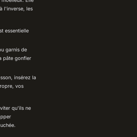
 l'inverse, les
t essentielle
ou garnis de
a pâte gonfler
sson, insérez la
propre, vos
iter qu'ils ne
opper
ouchée.