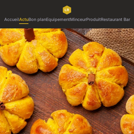
Accueil
Actu
Bon plan
Equipement
Minceur
Produit
Restaurant Bar