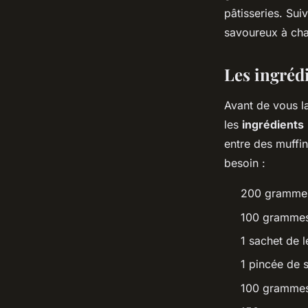
pâtisseries. Su
Ilyan
•
31 mai 2024
•
5 min de lecture
savoureux à ch
Les ingréd
Avant de vous la
les
ingrédients
entre des muffin
besoin :
200 grammes
100 grammes
1 sachet de 
1 pincée de s
100 grammes