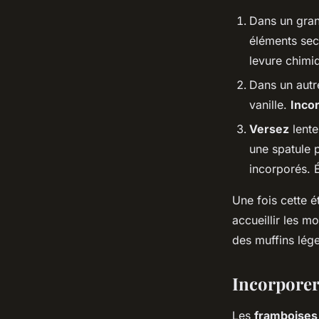
Dans un grand
éléments sec
levure chimi
Dans un autre
vanille.
Inco
Versez
lente
une spatule 
incorporés. 
Une fois cette é
accueillir les m
des muffins lége
Incorporer 
Les
framboises