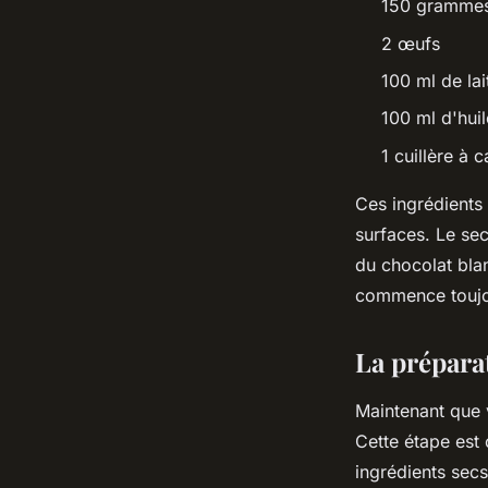
150 grammes 
2 œufs
100 ml de lai
100 ml d'hui
1 cuillère à c
Ces ingrédients 
surfaces. Le sec
du chocolat bla
commence toujou
La préparat
Maintenant que
Cette étape est 
ingrédients sec