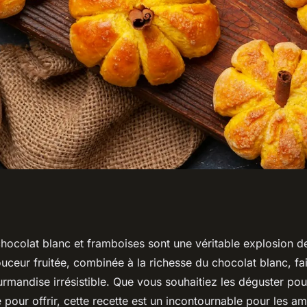
e pour des muffins
chocolat blanc et framboises sont une véritable explosion d
ceur fruitée, combinée à la richesse du chocolat blanc, fai
t framboises?
rmandise irrésistible. Que vous souhaitiez les déguster pou
our offrir, cette recette est un incontournable pour les a