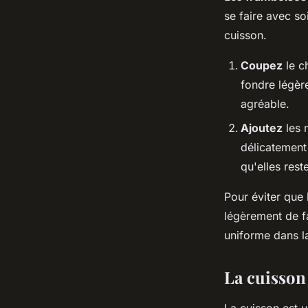
se faire avec so
cuisson.
Coupez
le c
fondre légèr
agréable.
Ajoutez
les 
délicatement
qu'elles rest
Pour éviter que
légèrement de fa
uniforme dans la
La cuisson
La cuisson est u