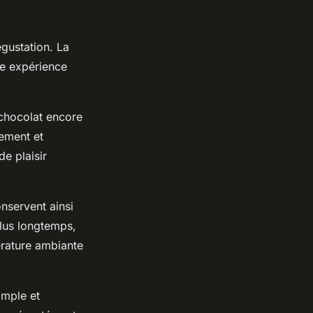
égustation. La
ne expérience
 chocolat encore
sement et
e plaisir
nservent ainsi
plus longtemps,
érature ambiante
imple et