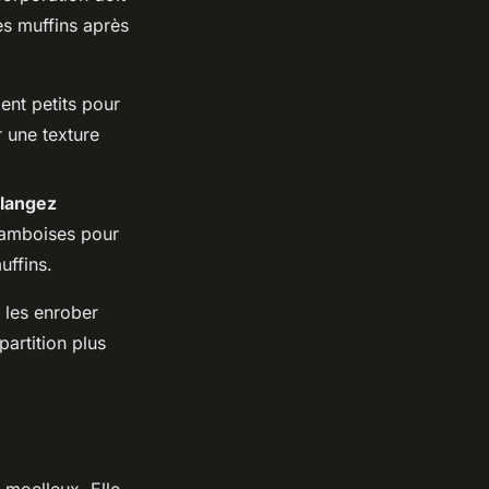
es muffins après
ent petits pour
 une texture
langez
framboises pour
uffins.
 les enrober
artition plus
 moelleux. Elle