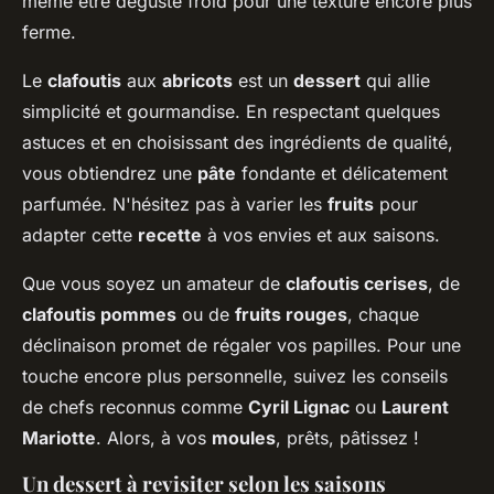
même être dégusté froid pour une texture encore plus
ferme.
Le
clafoutis
aux
abricots
est un
dessert
qui allie
simplicité et gourmandise. En respectant quelques
astuces et en choisissant des ingrédients de qualité,
vous obtiendrez une
pâte
fondante et délicatement
parfumée. N'hésitez pas à varier les
fruits
pour
adapter cette
recette
à vos envies et aux saisons.
Que vous soyez un amateur de
clafoutis cerises
, de
clafoutis pommes
ou de
fruits rouges
, chaque
déclinaison promet de régaler vos papilles. Pour une
touche encore plus personnelle, suivez les conseils
de chefs reconnus comme
Cyril Lignac
ou
Laurent
Mariotte
. Alors, à vos
moules
, prêts, pâtissez !
Un dessert à revisiter selon les saisons