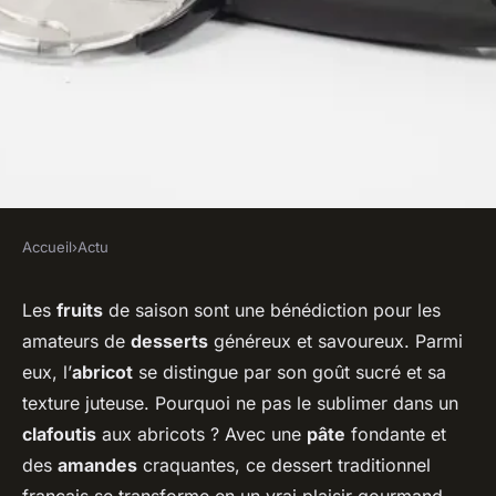
Accueil
›
Actu
ACTU
Comment réussir un clafoutis
Les
fruits
de saison sont une bénédiction pour les
amateurs de
desserts
généreux et savoureux. Parmi
aux abricots avec une pâte
eux, l’
abricot
se distingue par son goût sucré et sa
fondante?
texture juteuse. Pourquoi ne pas le sublimer dans un
clafoutis
aux abricots ? Avec une
pâte
fondante et
Ilyan
•
31 mai 2024
•
5 min de lecture
des
amandes
craquantes, ce dessert traditionnel